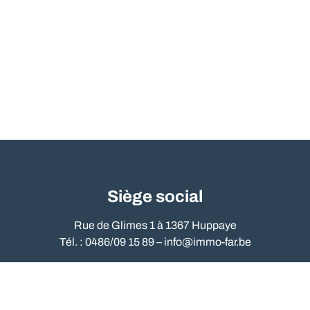
Siège social
Rue de Glimes 1 à 1367 Huppaye
Tél. : 0486/09 15 89 –
info@immo-far.be
524-899-464 - Compte tiers : BE95 0018 9680 2058 - Compte B
code de déontologie
e
des agents immobiliers est accessible sur 
gents Immobiliers : Rue du Luxembourg, 16b - 1000 Bruxelles - te