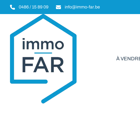
Aller au contenu principal
0486 / 15 89 09
info@immo-far.be
À VENDR
VENDU