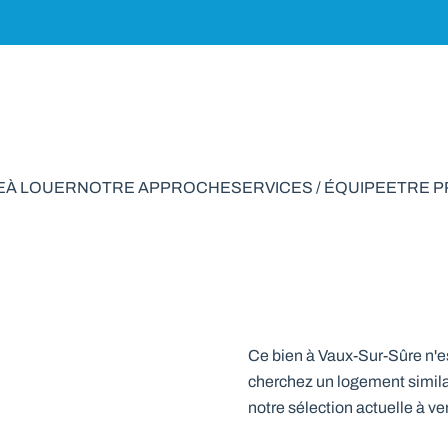
E
À LOUER
NOTRE APPROCHE
SERVICES / ÉQUIPE
ETRE 
Superbe mais
chambres
Ce bien à Vaux-Sur-Sûre n'e
cherchez un logement simila
notre sélection actuelle à v