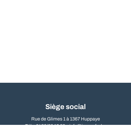
Siège social
Rue de Glimes 1 à 1367 Huppaye
Tél. : 0486/09 15 89 –
info@immo-far.be