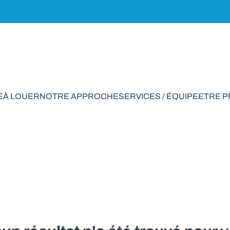
E
À LOUER
NOTRE APPROCHE
SERVICES / ÉQUIPE
ETRE 
ain à vendre en Sor