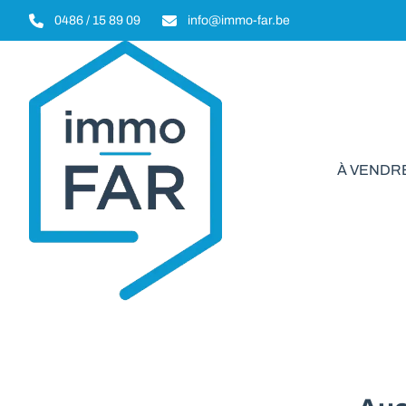
Aller au contenu principal
0486 / 15 89 09
info@immo-far.be
À VENDR
Terr