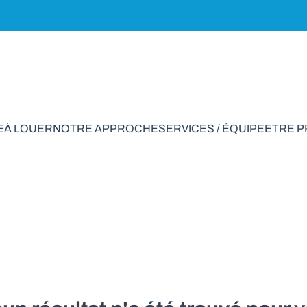
E
À LOUER
NOTRE APPROCHE
SERVICES / ÉQUIPE
ETRE 
rie à vendre en Sch