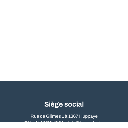
Siège social
Rue de Glimes 1 à 1367 Huppaye
Tél. : 0486/09 15 89 –
info@immo-far.be