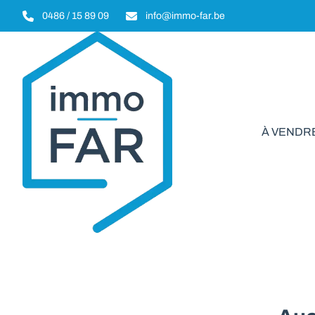
Aller au contenu principal
0486 / 15 89 09
info@immo-far.be
À VENDR
Indust