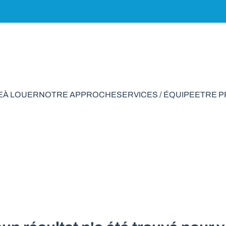
E
À LOUER
NOTRE APPROCHE
SERVICES / ÉQUIPE
ETRE 
rking à vendre en 