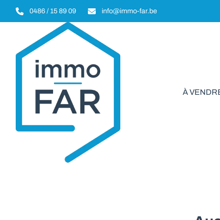
Aller au contenu principal
0486 / 15 89 09
info@immo-far.be
À VENDR
Garage/Pa