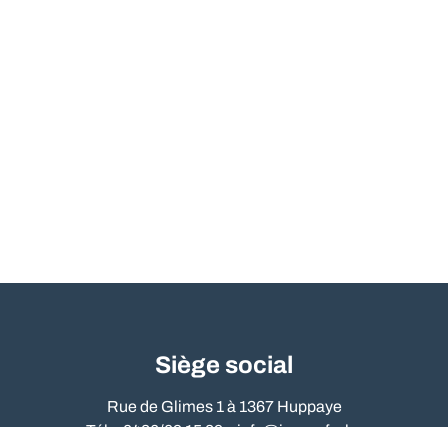
Siège social
Rue de Glimes 1 à 1367 Huppaye
Tél. : 0486/09 15 89 –
info@immo-far.be