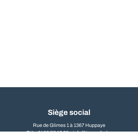
Siège social
Rue de Glimes 1 à 1367 Huppaye
Tél. : 0486/09 15 89 –
info@immo-far.be