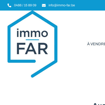
Aller au contenu principal
0486 / 15 89 09
info@immo-far.be
À VENDR
Commerci