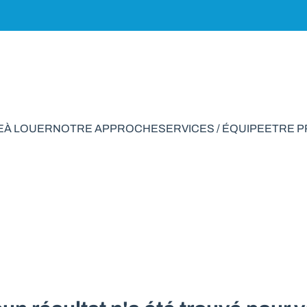
E
À LOUER
NOTRE APPROCHE
SERVICES / ÉQUIPE
ETRE 
ale à vendre en S