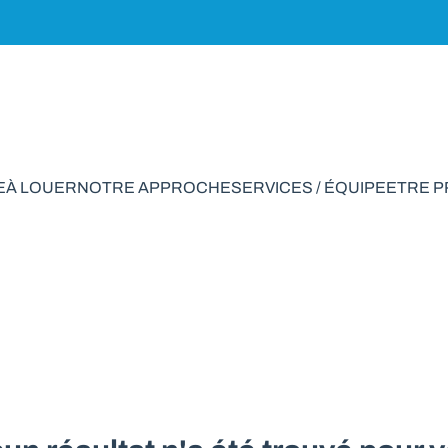
E
À LOUER
NOTRE APPROCHE
SERVICES / ÉQUIPE
ETRE 
rciale à vendre en