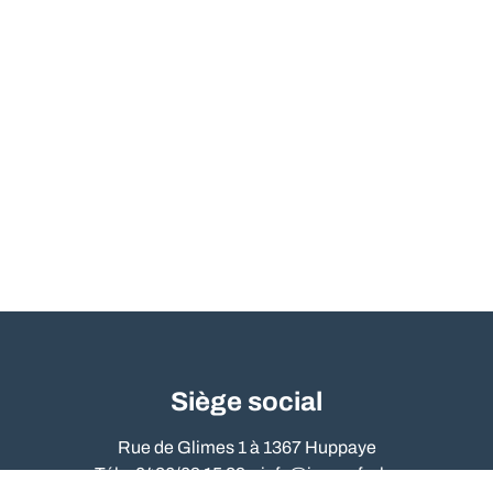
Siège social
Rue de Glimes 1 à 1367 Huppaye
Tél. : 0486/09 15 89 –
info@immo-far.be