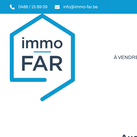
Aller au contenu principal
0486 / 15 89 09
info@immo-far.be
À VENDR
Comme