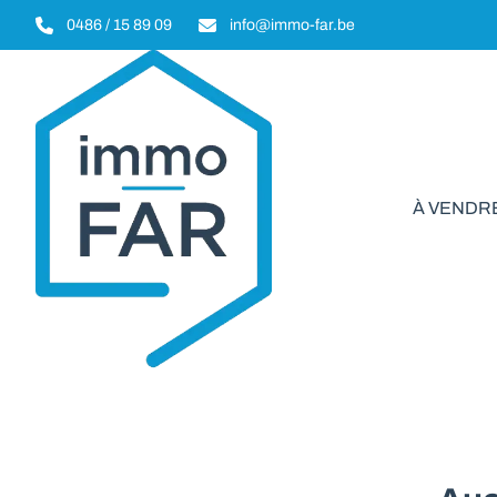
Aller au contenu principal
0486 / 15 89 09
info@immo-far.be
À VENDR
Ter