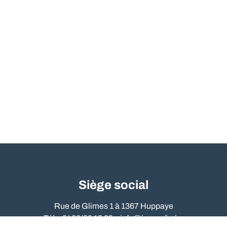
Siège social
Rue de Glimes 1 à 1367 Huppaye
Tél. : 0486/09 15 89 –
info@immo-far.be