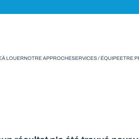
E
À LOUER
NOTRE APPROCHE
SERVICES / ÉQUIPE
ETRE 
rain à vendre en N