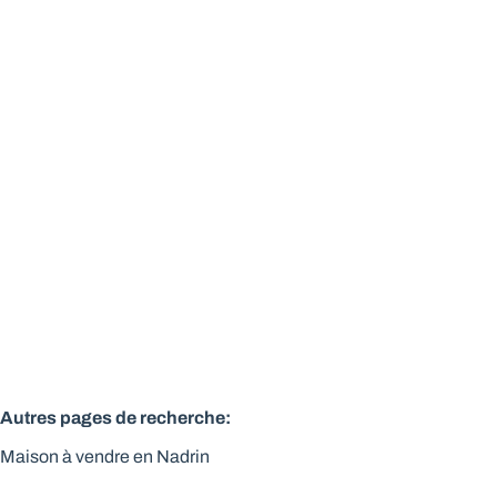
Corps de ferme pierre du pays 500 m² + annexe à
rénover + terrains
6660 Nadrin
(ref.
390
)
Vendu
4
500
m²
6160
m²
Autres pages de recherche
:
Maison à vendre en Nadrin