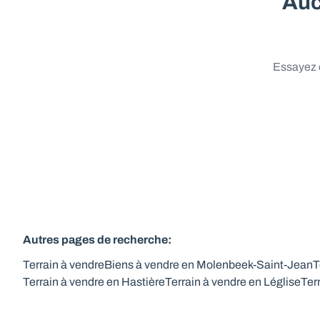
Auc
Essayez d
Autres pages de recherche
:
Terrain à vendre
Biens à vendre en Molenbeek-Saint-Jean
T
Terrain à vendre en Hastière
Terrain à vendre en Léglise
Ter