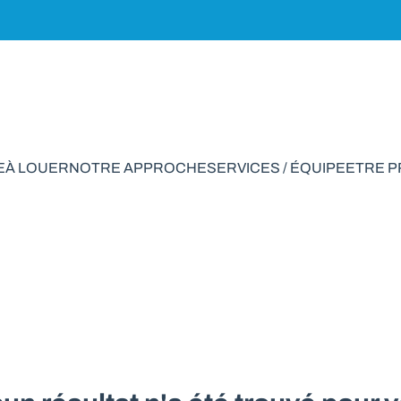
E
À LOUER
NOTRE APPROCHE
SERVICES / ÉQUIPE
ETRE 
vendre en Molenbeek