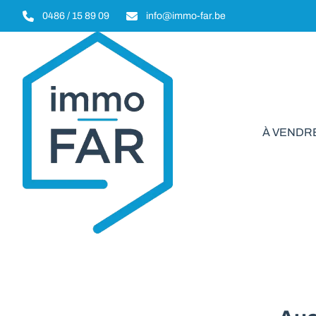
Aller au contenu principal
0486 / 15 89 09
info@immo-far.be
À VENDR
Terrain à 