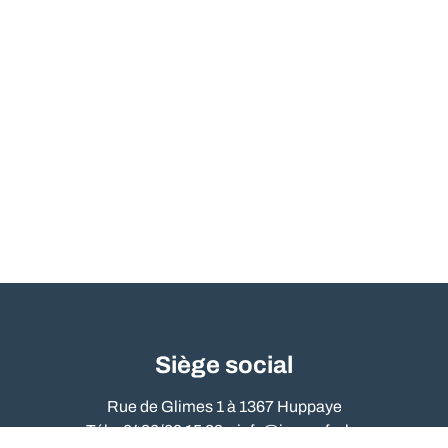
Siège social
Rue de Glimes 1 à 1367 Huppaye
Tél. : 0486/09 15 89 –
info@immo-far.be