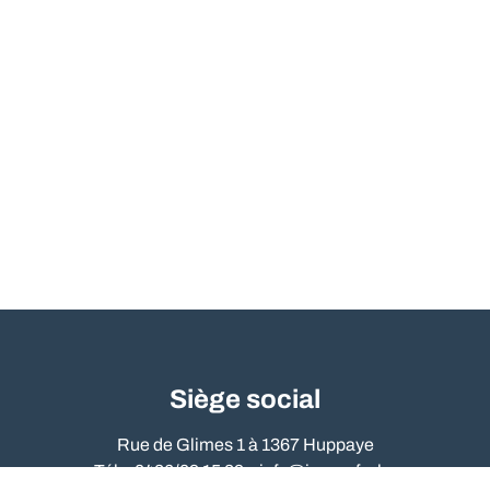
Siège social
Rue de Glimes 1 à 1367 Huppaye
Tél. : 0486/09 15 89 –
info@immo-far.be