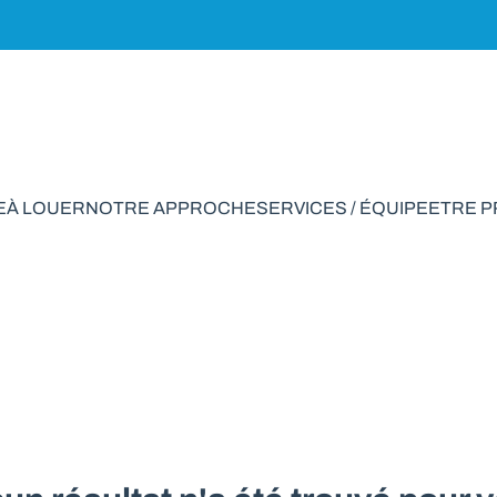
E
À LOUER
NOTRE APPROCHE
SERVICES / ÉQUIPE
ETRE 
 vendre en Meix-Dev