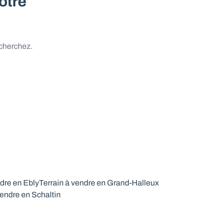
otre
 cherchez.
ndre en Ebly
Terrain à vendre en Grand-Halleux
vendre en Schaltin