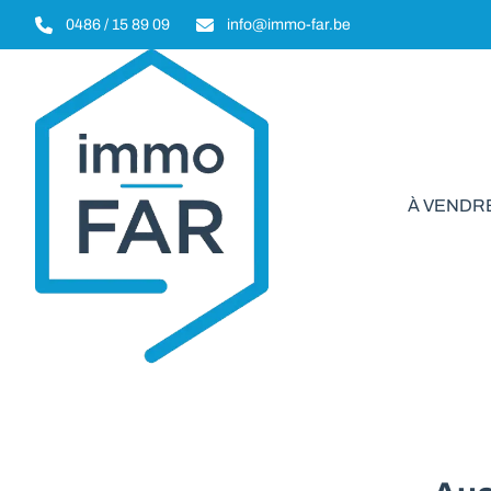
Aller au contenu principal
0486 / 15 89 09
info@immo-far.be
À VENDR
Terrain à