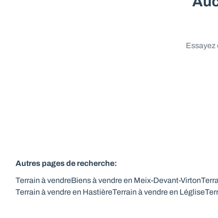
Auc
Essayez d
Autres pages de recherche
:
Terrain à vendre
Biens à vendre en Meix-Devant-Virton
Terr
Terrain à vendre en Hastière
Terrain à vendre en Léglise
Ter