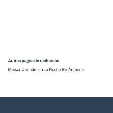
2
117
m²
480
m²
Autres pages de recherche
:
Maison à vendre en La Roche-En-Ardenne