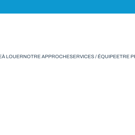
E
À LOUER
NOTRE APPROCHE
SERVICES / ÉQUIPE
ETRE 
endre en La Roche-
VENDU