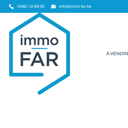
Aller au contenu principal
0486 / 15 89 09
info@immo-far.be
À VENDR
Biens à v
VENDU