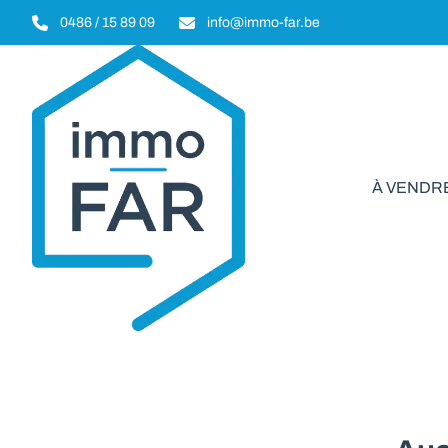
Aller au contenu principal
0486 / 15 89 09
info@immo-far.be
À VENDR
Commer