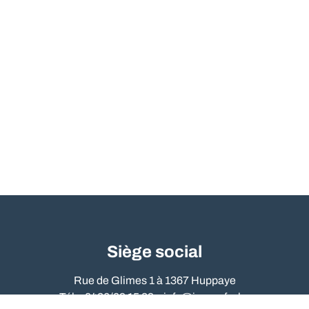
Siège social
Rue de Glimes 1 à 1367 Huppaye
Tél. : 0486/09 15 89 –
info@immo-far.be