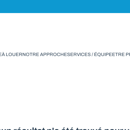
E
À LOUER
NOTRE APPROCHE
SERVICES / ÉQUIPE
ETRE 
ciale à vendre en 