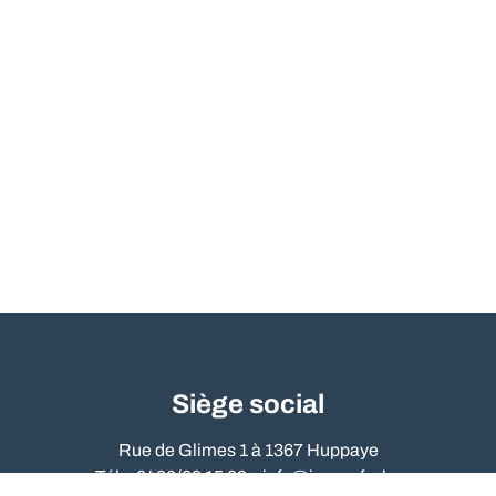
Siège social
Rue de Glimes 1 à 1367 Huppaye
Tél. : 0486/09 15 89 –
info@immo-far.be