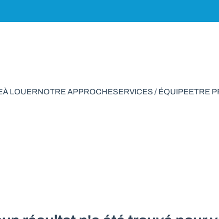
E
À LOUER
NOTRE APPROCHE
SERVICES / ÉQUIPE
ETRE 
/Parking à vendre e