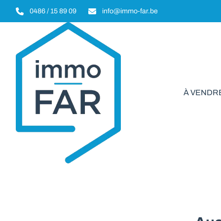
Aller au contenu principal
0486 / 15 89 09
info@immo-far.be
À VENDR
Garage