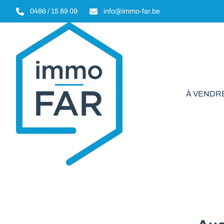
Aller au contenu principal
0486 / 15 89 09
info@immo-far.be
À VENDR
Terrain 