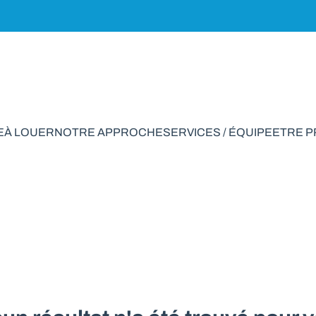
E
À LOUER
NOTRE APPROCHE
SERVICES / ÉQUIPE
ETRE 
à vendre en Hastière