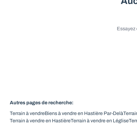
Auc
Essayez d
Autres pages de recherche
:
Terrain à vendre
Biens à vendre en Hastière Par-Delà
Terrai
Terrain à vendre en Hastière
Terrain à vendre en Léglise
Ter