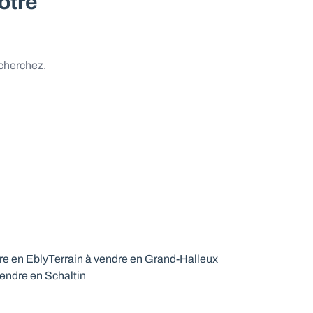
otre
 cherchez.
re en Ebly
Terrain à vendre en Grand-Halleux
vendre en Schaltin