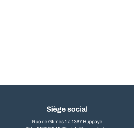
Siège social
Rue de Glimes 1 à 1367 Huppaye
Tél. : 0486/09 15 89 –
info@immo-far.be