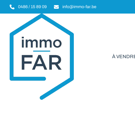
Aller au contenu principal
0486 / 15 89 09
info@immo-far.be
À VENDR
Bi
VENDU