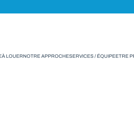
E
À LOUER
NOTRE APPROCHE
SERVICES / ÉQUIPE
ETRE 
ens à vendre en Ges
VENDU