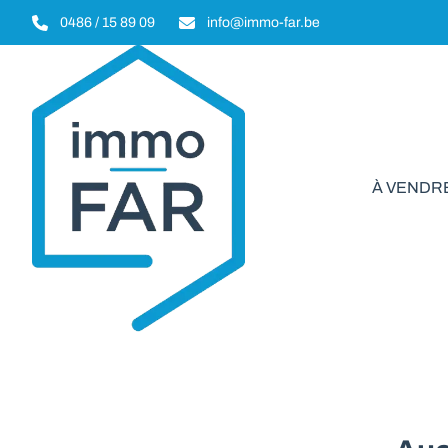
Aller au contenu principal
0486 / 15 89 09
info@immo-far.be
À VENDR
Indu