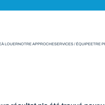
E
À LOUER
NOTRE APPROCHE
SERVICES / ÉQUIPE
ETRE 
strie à vendre en Bu