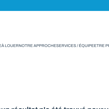
E
À LOUER
NOTRE APPROCHE
SERVICES / ÉQUIPE
ETRE 
g à vendre en Barv