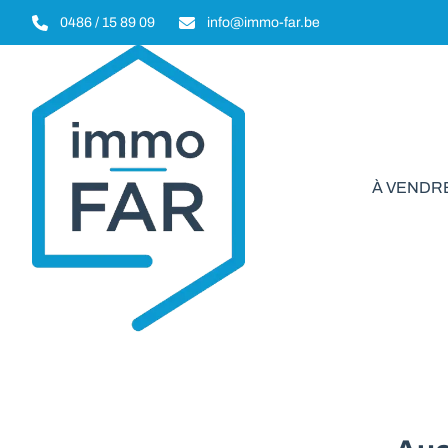
Aller au contenu principal
0486 / 15 89 09
info@immo-far.be
À VENDR
Garage/Parkin