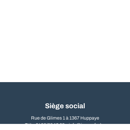
Siège social
Rue de Glimes 1 à 1367 Huppaye
Tél. : 0486/09 15 89 –
info@immo-far.be