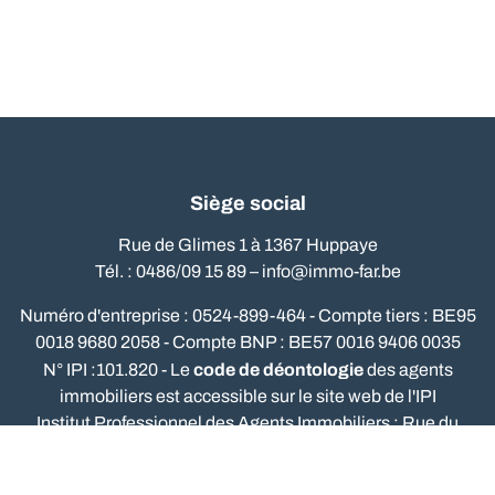
Siège social
Rue de Glimes 1 à 1367 Huppaye
Tél. : 0486/09 15 89 –
info@immo-far.be
Numéro d'entreprise : 0524-899-464 - Compte tiers : BE95
0018 9680 2058 - Compte BNP : BE57 0016 9406 0035
code de déontologie
N° IPI :101.820 - Le
des agents
immobiliers est accessible sur le site web de l'IPI
Institut Professionnel des Agents Immobiliers : Rue du
Luxembourg, 16b - 1000 Bruxelles - tel.: 02/505.38.50 -
www.ipi.be