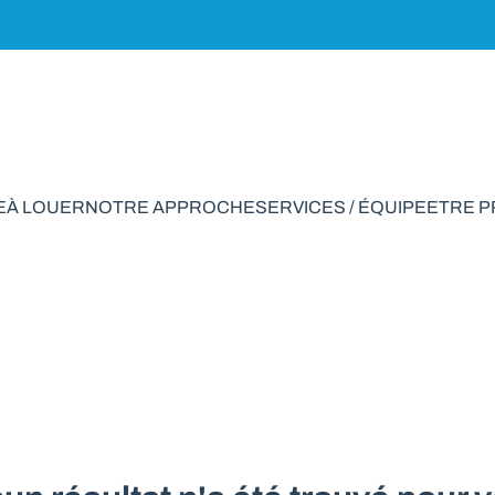
E
À LOUER
NOTRE APPROCHE
SERVICES / ÉQUIPE
ETRE 
ale à vendre en Bail