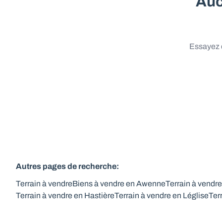
Auc
Essayez d
Autres pages de recherche
:
Terrain à vendre
Biens à vendre en Awenne
Terrain à vendr
Terrain à vendre en Hastière
Terrain à vendre en Léglise
Ter