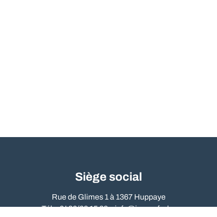
Siège social
Rue de Glimes 1 à 1367 Huppaye
Tél. : 0486/09 15 89 –
info@immo-far.be