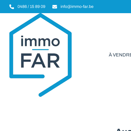
Aller au contenu principal
0486 / 15 89 09
info@immo-far.be
À VENDR
Ter