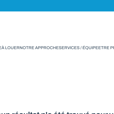
E
À LOUER
NOTRE APPROCHE
SERVICES / ÉQUIPE
ETRE 
rain à vendre en Aw