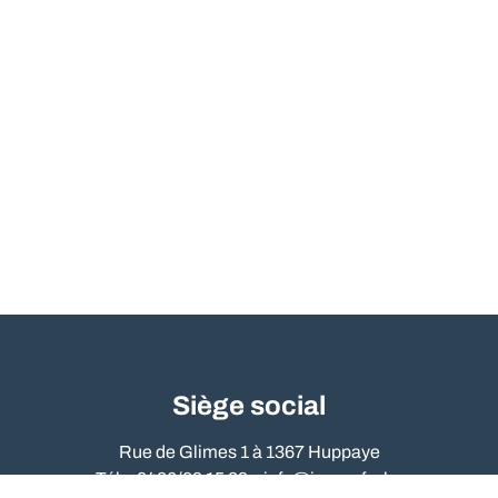
Siège social
Rue de Glimes 1 à 1367 Huppaye
Tél. : 0486/09 15 89 –
info@immo-far.be