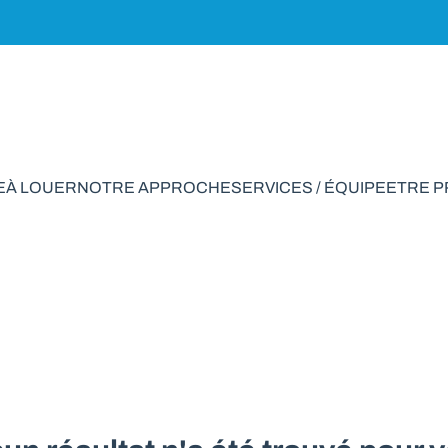
E
À LOUER
NOTRE APPROCHE
SERVICES / ÉQUIPE
ETRE 
rking à vendre en