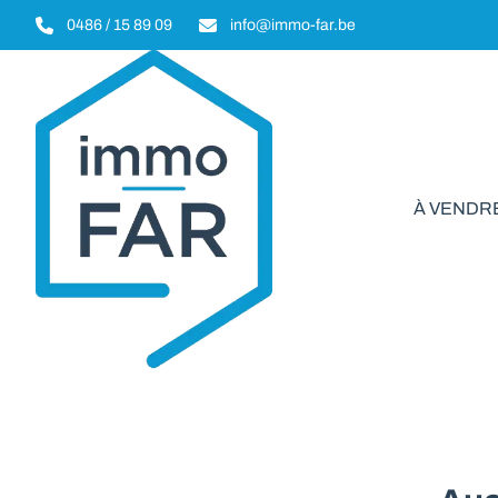
Aller au contenu principal
0486 / 15 89 09
info@immo-far.be
À VENDR
Garage/Pa