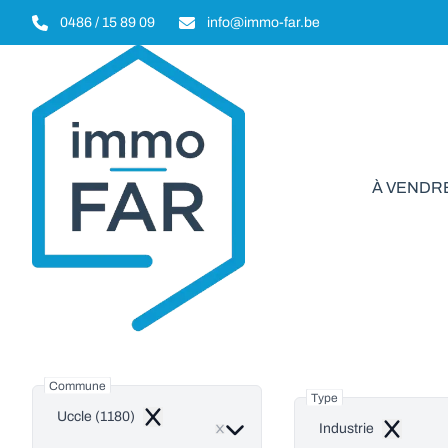
Aller au contenu principal
0486 / 15 89 09
info@immo-far.be
À VENDR
Ind
Commune
Type
Uccle (1180)
Remove
Industrie
Remove