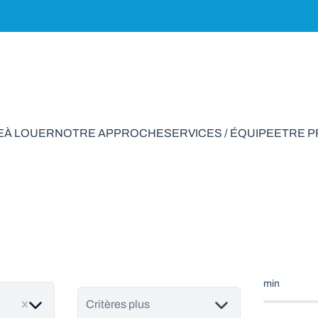
E
À LOUER
NOTRE APPROCHE
SERVICES / ÉQUIPE
ETRE 
ustrie à vendre en U
min
Critères plus