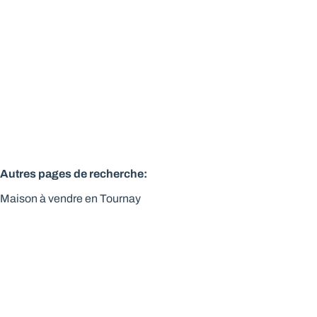
Vendu
4
144
m²
908
m²
1
Autres pages de recherche
:
Maison à vendre en Tournay