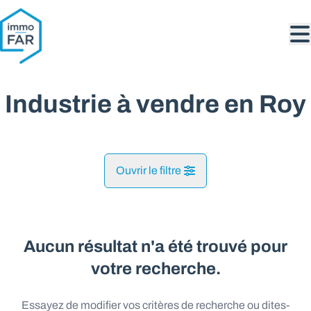
Aller au contenu principal
Industrie à vendre en Roy
Ouvrir le filtre
Commune
Grimbiémont (6900)
Aucun résultat n'a été trouvé pour
Remove
Vue de la carte
votre recherche.
Type
Essayez de modifier vos critères de recherche ou dites-
Industrie
Recherche
Trier par