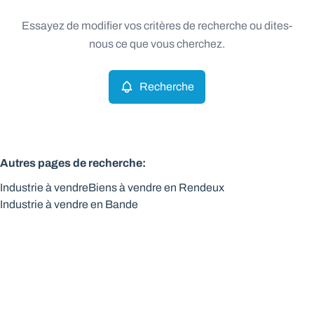
Type
Essayez de modifier vos critères de recherche ou dites-
Industrie
Recherche
Trier par
Remove
nous ce que vous cherchez.
Recherche
Critères plus
Min. budget
Autres pages de recherche
:
Industrie à vendre
Biens à vendre en Rendeux
Max. budget
Industrie à vendre en Bande
Chercher