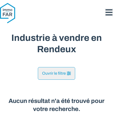
Aller au contenu principal
Industrie à vendre en
Rendeux
Ouvrir le filtre
Commune
Gênes (6987)
Aucun résultat n'a été trouvé pour
Remove
Vue de la carte
votre recherche.