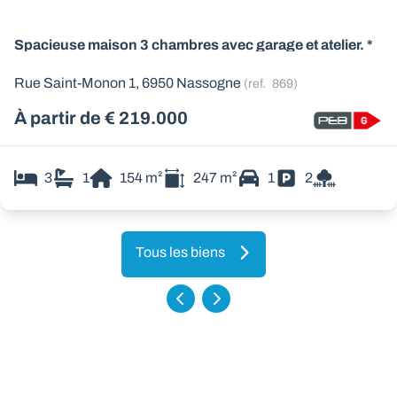
Spacieuse maison 3 chambres avec garage et atelier. *
Rue Saint-Monon 1, 6950 Nassogne
(ref.
869
)
À partir de € 219.000
3
1
154
m²
247
m²
1
2
Tous les biens