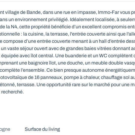
 village de Bande, dans une rue en impasse, Immo-Far vous p
dans un environnement privilégié. Idéalement localisée, à seule
 la N4, cette propriété bénéficie d’un excellent compromis ent
tionnelle : la cuisine, la terrasse, l'entrée couverte ainsi que l'al
compose d’une entrée couverte menant à un hall d’entrée des
 un vaste séjour ouvert avec de grandes baies vitrées donnant a
t équipée avec îlot central. Une buanderie et un WC complètent 
comprenant une baignoire îlot, une douche, un meuble double vas
e complète l’ensemble. Ce bien presque autonome énergétiquem
hotovoltaïque de 16 panneaux, pompe à chaleur, chauffage sol au
ée bétonné, terrasse. Une opportunité rare sur le marché pour une 
t recherché.
sogne
Surface du living