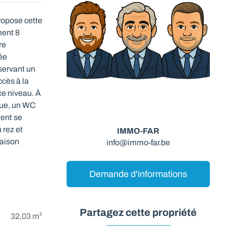
ropose cette
ment 8
re
lée
servant un
ccès à la
ce niveau. À
que, un WC
ent se
 rez et
IMMO-FAR
maison
info@immo-far.be
Demande d'informations
Partagez cette propriété
32,03 m²