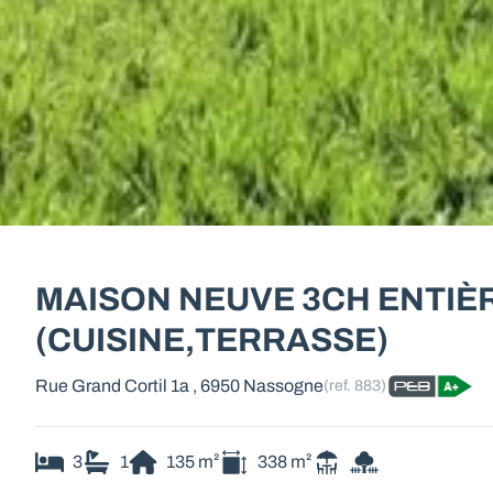
MAISON NEUVE 3CH ENTIÈ
(CUISINE,TERRASSE)
Rue Grand Cortil 1a , 6950 Nassogne
(ref.
883
)
3
1
135
m²
338
m²