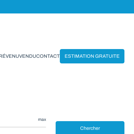
PRÉVENU
VENDU
CONTACT
ESTIMATION GRATUITE
rin
max
Chercher