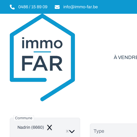
Aller au contenu principal
0486 / 15 89 09
info@immo-far.be
À VENDR
Bi
Commune
Nadrin (6660)
Remove
Type