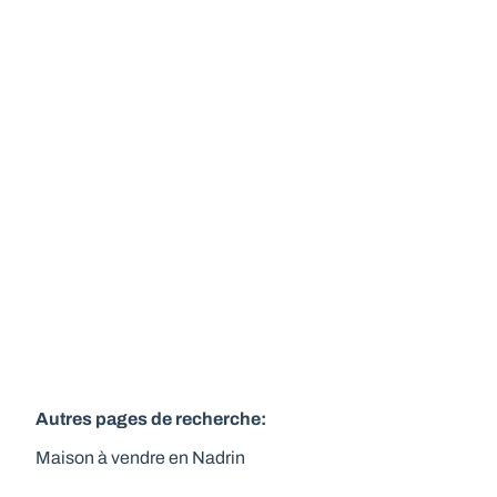
calme – PEB B
6660 Houffalize
(ref.
837
)
À partir de € 415.000
6
2
345
m²
1443
m²
Autres pages de recherche
:
Maison à vendre en Nadrin