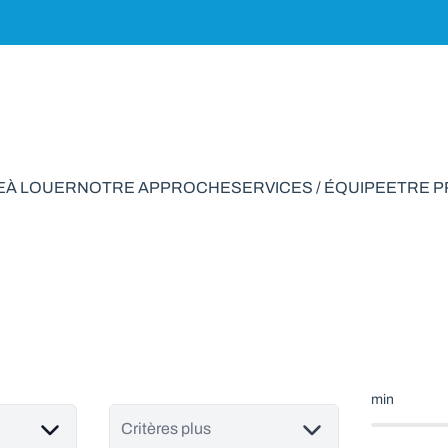
E
À LOUER
NOTRE APPROCHE
SERVICES / ÉQUIPE
ETRE 
ens à vendre en Nad
min
Critères plus