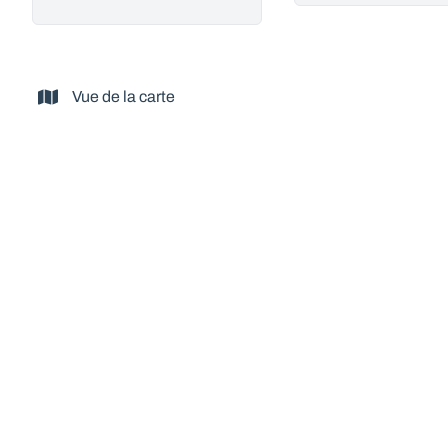
Vue de la carte
NOUVEAU
Splendide villa ardennaise 6ch au grand