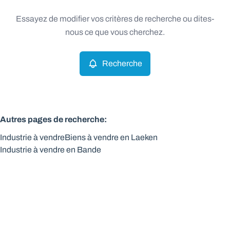
Type
Essayez de modifier vos critères de recherche ou dites-
Industrie
Recherche
Trier par
Remove
nous ce que vous cherchez.
Recherche
Critères plus
Min. budget
Autres pages de recherche
:
Industrie à vendre
Biens à vendre en Laeken
Max. budget
Industrie à vendre en Bande
Chercher