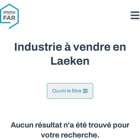
Aller au contenu principal
Industrie à vendre en
Laeken
Ouvrir le filtre
Commune
Laeken (1020)
Aucun résultat n'a été trouvé pour
Remove
Vue de la carte
votre recherche.