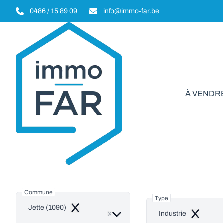
Aller au contenu principal
0486 / 15 89 09
info@immo-far.be
À VENDR
Ind
Commune
Type
Jette (1090)
Remove
Industrie
Remove