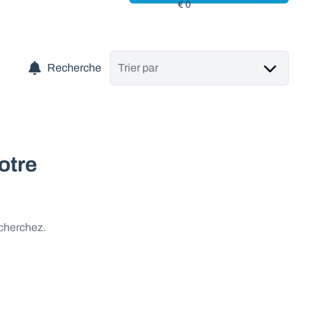
Recherche
Trier par
otre
 cherchez.