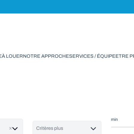
E
À LOUER
NOTRE APPROCHE
SERVICES / ÉQUIPE
ETRE 
ustrie à vendre en J
min
Critères plus