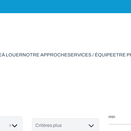
E
À LOUER
NOTRE APPROCHE
SERVICES / ÉQUIPE
ETRE 
strie à vendre en G
min
Critères plus