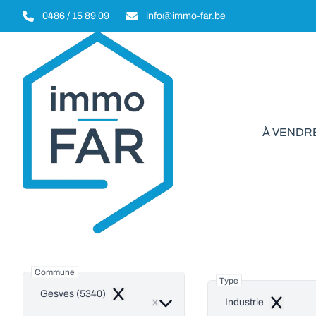
Aller au contenu principal
0486 / 15 89 09
info@immo-far.be
À VENDR
Indu
Commune
Type
Gesves (5340)
Remove
Industrie
Remove