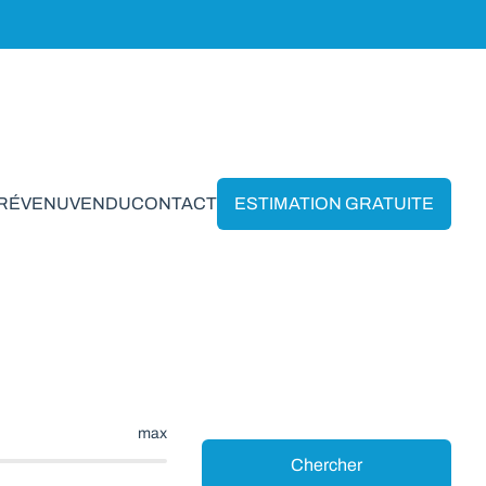
PRÉVENU
VENDU
CONTACT
ESTIMATION GRATUITE
esves
max
Chercher