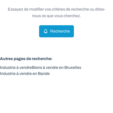
Type
Essayez de modifier vos critères de recherche ou dites-
Industrie
Recherche
Trier par
Remove
nous ce que vous cherchez.
Recherche
Critères plus
Min. budget
Autres pages de recherche
:
Industrie à vendre
Biens à vendre en Bruxelles
Max. budget
Industrie à vendre en Bande
Chercher