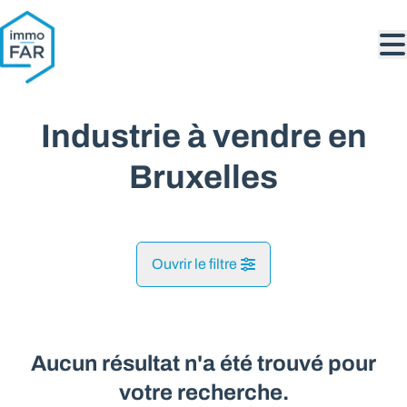
Aller au contenu principal
Industrie à vendre en
Bruxelles
Ouvrir le filtre
Commune
Bruxelles (1000, 1080, 1200)
Aucun résultat n'a été trouvé pour
Remove
Vue de la carte
votre recherche.