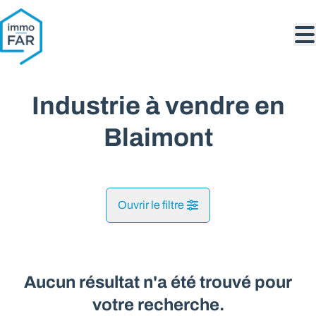
Aller au contenu principal
Industrie à vendre en
Blaimont
Ouvrir le filtre
Commune
Blaimont (5542)
Aucun résultat n'a été trouvé pour
Remove
Vue de la carte
votre recherche.