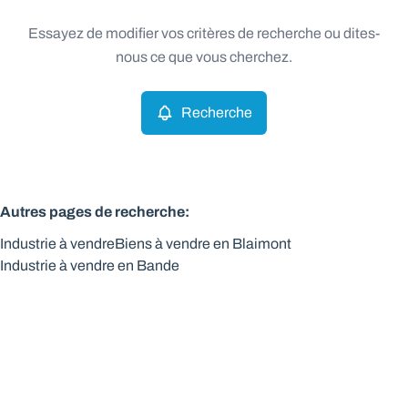
Type
Essayez de modifier vos critères de recherche ou dites-
Industrie
Recherche
Trier par
Remove
nous ce que vous cherchez.
Recherche
Critères plus
Min. budget
Autres pages de recherche
:
Industrie à vendre
Biens à vendre en Blaimont
Max. budget
Industrie à vendre en Bande
Chercher