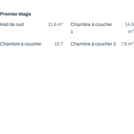
Premier étage
Hall de nuit
11.6
m²
Chambre à coucher
14.5
1
m²
Chambre à coucher
10.7
Chambre à coucher 3
7.6
m²
2
m²
Salle de bains 1
6.2
m²
Deuxième étage
Chambre à coucher
13.9
Bureau
8.0
m²
4
m²