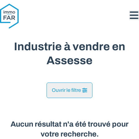
Aller au contenu principal
Industrie à vendre en
Assesse
Ouvrir le filtre
Commune
Assesse (5330)
Aucun résultat n'a été trouvé pour
Remove
Vue de la carte
votre recherche.