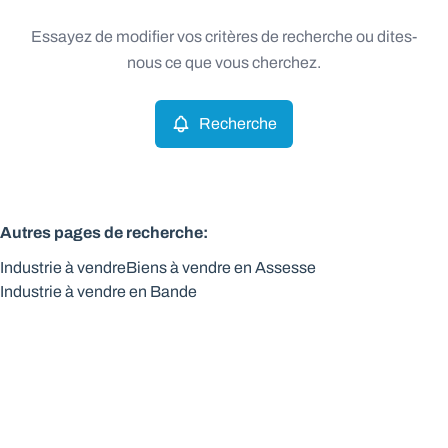
Type
Essayez de modifier vos critères de recherche ou dites-
Industrie
Recherche
Trier par
Remove
nous ce que vous cherchez.
Recherche
Critères plus
Min. budget
Autres pages de recherche
:
Industrie à vendre
Biens à vendre en Assesse
Max. budget
Industrie à vendre en Bande
Chercher