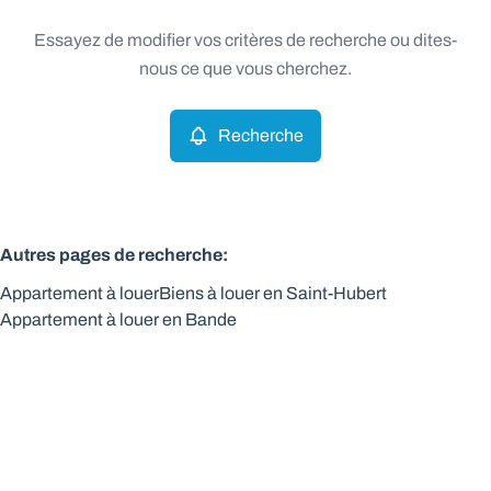
Type
Essayez de modifier vos critères de recherche ou dites-
Appartement
Recherche
Trier par
Remove
nous ce que vous cherchez.
Recherche
Critères plus
Min. budget
Autres pages de recherche
:
Appartement à louer
Biens à louer en Saint-Hubert
Max. budget
Appartement à louer en Bande
Chercher