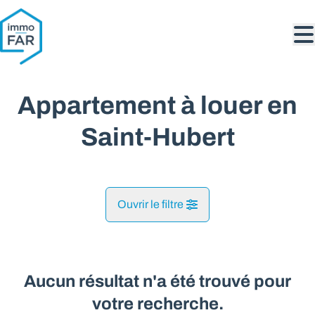
Aller au contenu principal
Appartement à louer en
Saint-Hubert
Ouvrir le filtre
Commune
Saint-Hubert (6870)
Aucun résultat n'a été trouvé pour
Remove
Vue de la carte
votre recherche.